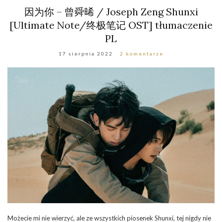
因为你 – 曾舜晞 / Joseph Zeng Shunxi
[Ultimate Note/终极笔记 OST] tłumaczenie
PL
17 sierpnia 2022
2 komentarze
Możecie mi nie wierzyć, ale ze wszystkich piosenek Shunxi, tej nigdy nie