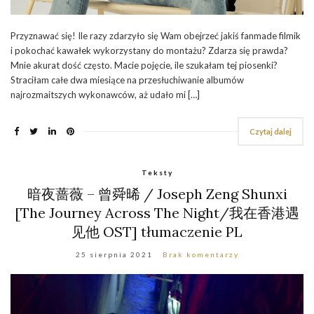
Przyznawać się! Ile razy zdarzyło się Wam obejrzeć jakiś fanmade filmik
i pokochać kawałek wykorzystany do montażu? Zdarza się prawda?
Mnie akurat dość często. Macie pojęcie, ile szukałam tej piosenki?
Straciłam całe dwa miesiące na przesłuchiwanie albumów
najrozmaitszych wykonawców, aż udało mi […]
Czytaj dalej
Teksty
暗夜蔷薇 – 曾舜晞 / Joseph Zeng Shunxi
[The Journey Across The Night/我在香港遇
见他 OST] tłumaczenie PL
25 sierpnia 2021
Brak komentarzy