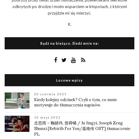
odkrytych po drodze i moim wsparciem w kłopotach, z którymi
przyjdzie mi się mierzyć.
K.
Bądź na bieżąco. Śledź mnie na:
Losowe wpisy
20 czerwca 2025
Kiedy kolejny odcinek? Czyli o tym, co mnie
motywuje do tłumaczenia napisów.
10 maja 2022
念思雨 – 鞠婧祎, 曾舜晞 / Ju Jingyi, Joseph Zeng
Shunxi [Rebirth For You/嘉南传 OST] tłumaczenie
PL