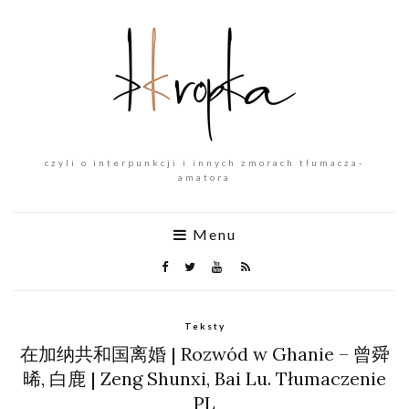
czyli o interpunkcji i innych zmorach tłumacza-
amatora
Menu
Teksty
在加纳共和国离婚 | Rozwód w Ghanie – 曾舜
晞, 白鹿 | Zeng Shunxi, Bai Lu. Tłumaczenie
PL