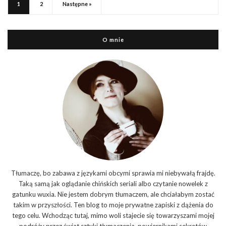
1
2
Następne »
O mnie
Tłumaczę, bo zabawa z językami obcymi sprawia mi niebywałą frajdę.
Taką samą jak oglądanie chińskich seriali albo czytanie nowelek z
gatunku wuxia. Nie jestem dobrym tłumaczem, ale chciałabym zostać
takim w przyszłości. Ten blog to moje prywatne zapiski z dążenia do
tego celu. Wchodząc tutaj, mimo woli stajecie się towarzyszami mojej
podróży przez świat sztuki tłumaczenia, powiernikami sekretów