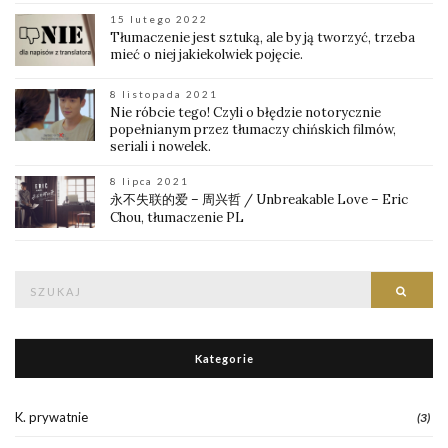
15 lutego 2022
Tłumaczenie jest sztuką, ale by ją tworzyć, trzeba
mieć o niej jakiekolwiek pojęcie.
8 listopada 2021
Nie róbcie tego! Czyli o błędzie notorycznie
popełnianym przez tłumaczy chińskich filmów,
seriali i nowelek.
8 lipca 2021
永不失联的爱 – 周兴哲 / Unbreakable Love – Eric
Chou, tłumaczenie PL
Znajdź:
Znajd
Kategorie
K. prywatnie
(3)