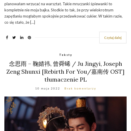
planowałam wrzucać na warsztat. Takie mruczanki śpiewanki to
kompletnie nie moja bajka. Słodkie to tak, że przy wielokrotnym
zapętlaniu mogłabym spokojnie przedawkować cukier. W takim razie,
co się stało, że […]
Czytaj dalej
Teksty
念思雨 – 鞠婧祎, 曾舜晞 / Ju Jingyi, Joseph
Zeng Shunxi [Rebirth For You/嘉南传 OST]
tłumaczenie PL
10 maja 2022
Brak komentarzy