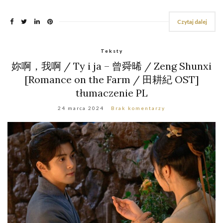
Czytaj dalej
Teksty
妳啊，我啊 / Ty i ja – 曾舜晞 / Zeng Shunxi
[Romance on the Farm / 田耕紀 OST]
tłumaczenie PL
24 marca 2024
Brak komentarzy