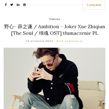
Czytaj dalej
Teksty
野心– 薛之谦 / Ambition – Joker Xue Zhiqian
[The Soul / 缉魂 OST] tłumaczenie PL
15 września 2021
Brak komentarzy