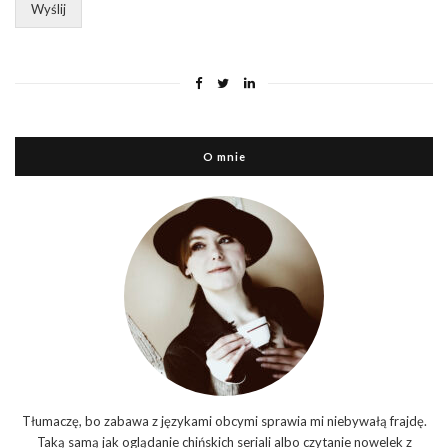
Wyślij
y
k
a
p
r
y
w
a
O mnie
t
n
o
ś
c
i
*
Tłumaczę, bo zabawa z językami obcymi sprawia mi niebywałą frajdę.
Taką samą jak oglądanie chińskich seriali albo czytanie nowelek z