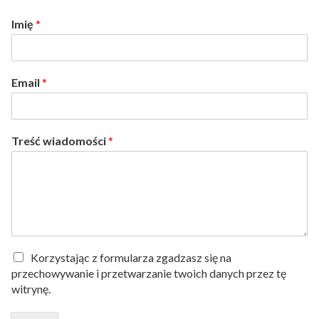
Imię
*
Email
*
Treść wiadomości
*
P
Korzystając z formularza zgadzasz się na
o
przechowywanie i przetwarzanie twoich danych przez tę
l
witrynę.
i
t