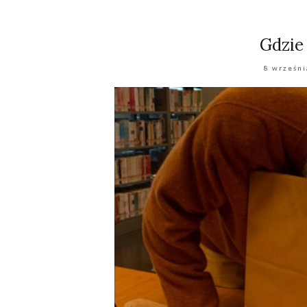
Gdzie 
8 wrześni