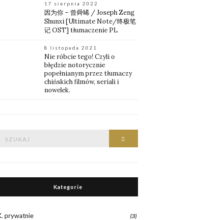
17 sierpnia 2022
因为你 – 曾舜晞 / Joseph Zeng
Shunxi [Ultimate Note/终极笔
记 OST] tłumaczenie PL
8 listopada 2021
Nie róbcie tego! Czyli o
błędzie notorycznie
popełnianym przez tłumaczy
chińskich filmów, seriali i
nowelek.
Znajdź:
Znajdź
Kategorie
K. prywatnie
(3)