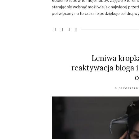
Robienie subów to moje hobby. Zajęcie, któremu
starając się wcisnąć możliwie jak najwięcej prze
poświęcony na to czas nie podziękuje solidną wyp
Leniwa kropka
reaktywacja bloga i
o
4 październ