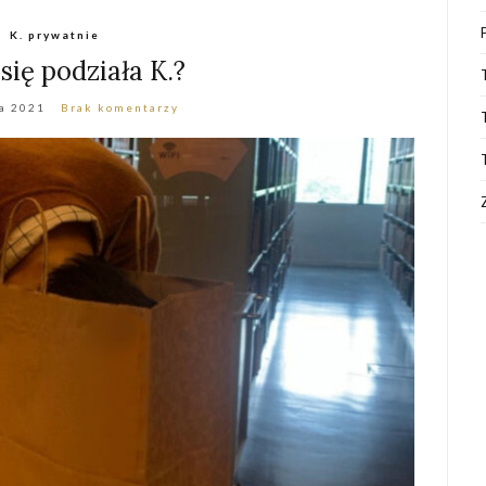
K. prywatnie
się podziała K.?
a 2021
Brak komentarzy