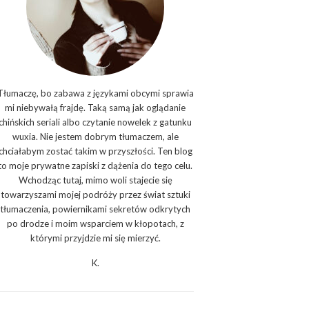
Tłumaczę, bo zabawa z językami obcymi sprawia
mi niebywałą frajdę. Taką samą jak oglądanie
chińskich seriali albo czytanie nowelek z gatunku
wuxia. Nie jestem dobrym tłumaczem, ale
chciałabym zostać takim w przyszłości. Ten blog
to moje prywatne zapiski z dążenia do tego celu.
Wchodząc tutaj, mimo woli stajecie się
towarzyszami mojej podróży przez świat sztuki
tłumaczenia, powiernikami sekretów odkrytych
po drodze i moim wsparciem w kłopotach, z
którymi przyjdzie mi się mierzyć.
K.