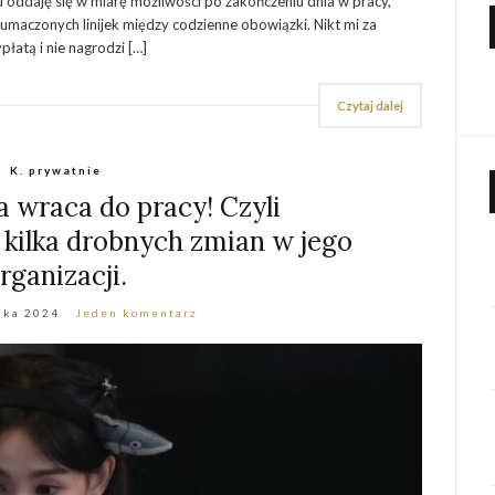
 oddaję się w miarę możliwości po zakończeniu dnia w pracy,
tłumaczonych linijek między codzienne obowiązki. Nikt mi za
łatą i nie nagrodzi […]
Czytaj dalej
K. prywatnie
 wraca do pracy! Czyli
 kilka drobnych zmian w jego
rganizacji.
ika 2024
Jeden komentarz