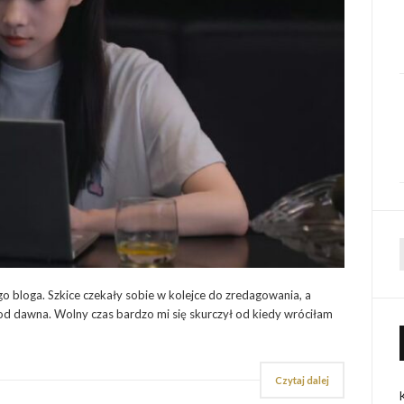
go bloga. Szkice czekały sobie w kolejce do zredagowania, a
 od dawna. Wolny czas bardzo mi się skurczył od kiedy wróciłam
Czytaj dalej