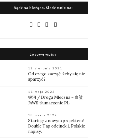
Bądź na bieżąco. Śledź mnie na:
Losowe wpisy
12 sierpnia 2021
Od czego zacząć, żeby się nie
sparzyć?
11 maja 2023
银河 / Droga Mleczna – 白鲨
JAWS tłumaczenie PL
18 marca 2022
Startuję z nowym projektem!
Double Tap odcinek 1. Polskie
napisy.