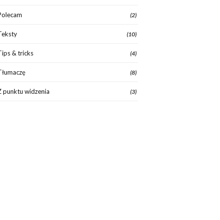
Polecam
(2)
Teksty
(10)
Tips & tricks
(4)
Tłumaczę
(8)
Z punktu widzenia
(3)