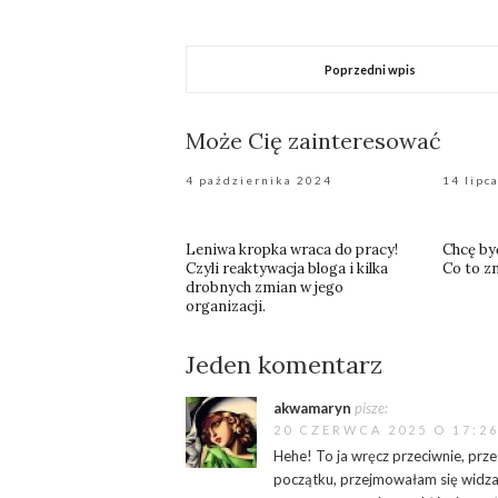
Poprzedni wpis
Może Cię zainteresować
4 października 2024
14 lipc
Leniwa kropka wraca do pracy!
Chcę by
Czyli reaktywacja bloga i kilka
Co to z
drobnych zmian w jego
organizacji.
Jeden komentarz
akwamaryn
pisze:
20 CZERWCA 2025 O 17:2
Hehe! To ja wręcz przeciwnie, prz
początku, przejmowałam się widzami