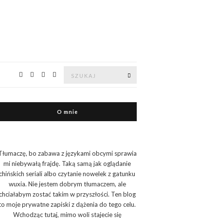
Znajdź:
Znajdź
O mnie
Tłumaczę, bo zabawa z językami obcymi sprawia
mi niebywałą frajdę. Taką samą jak oglądanie
chińskich seriali albo czytanie nowelek z gatunku
wuxia. Nie jestem dobrym tłumaczem, ale
chciałabym zostać takim w przyszłości. Ten blog
to moje prywatne zapiski z dążenia do tego celu.
Wchodząc tutaj, mimo woli stajecie się