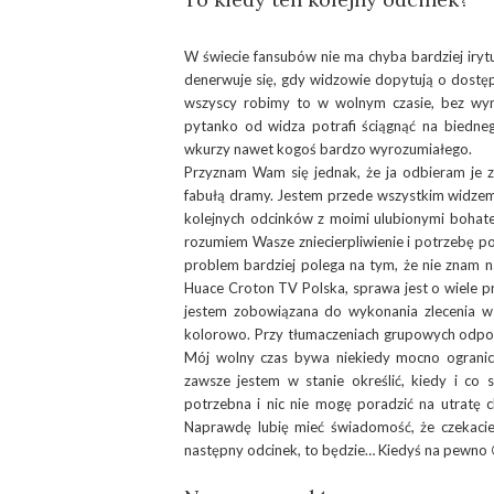
W świecie fansubów nie ma chyba bardziej irytu
denerwuje się, gdy widzowie dopytują o dostę
wszyscy robimy to w wolnym czasie, bez wyn
pytanko od widza potrafi ściągnąć na biedneg
wkurzy nawet kogoś bardzo wyrozumiałego.
Przyznam Wam się jednak, że ja odbieram je 
fabułą dramy. Jestem przede wszystkim widzem
kolejnych odcinków z moimi ulubionymi bohate
rozumiem Wasze zniecierpliwienie i potrzebę 
problem bardziej polega na tym, że nie znam na
Huace Croton TV Polska, sprawa jest o wiele pro
jestem zobowiązana do wykonania zlecenia w 
kolorowo. Przy tłumaczeniach grupowych odpow
Mój wolny czas bywa niekiedy mocno ogranic
zawsze jestem w stanie określić, kiedy i co 
potrzebna i nic nie mogę poradzić na utratę 
Naprawdę lubię mieć świadomość, że czekacie n
następny odcinek, to będzie… Kiedyś na pewno