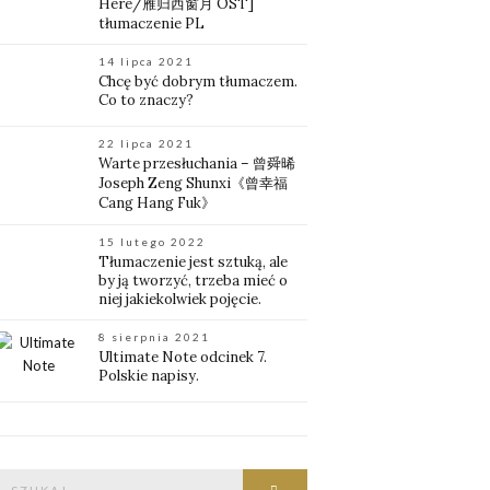
Here/雁归西窗月 OST]
tłumaczenie PL
14 lipca 2021
Chcę być dobrym tłumaczem.
Co to znaczy?
22 lipca 2021
Warte przesłuchania – 曾舜晞
Joseph Zeng Shunxi《曾幸福
Cang Hang Fuk》
15 lutego 2022
Tłumaczenie jest sztuką, ale
by ją tworzyć, trzeba mieć o
niej jakiekolwiek pojęcie.
8 sierpnia 2021
Ultimate Note odcinek 7.
Polskie napisy.
Znajdź:
Znajdź