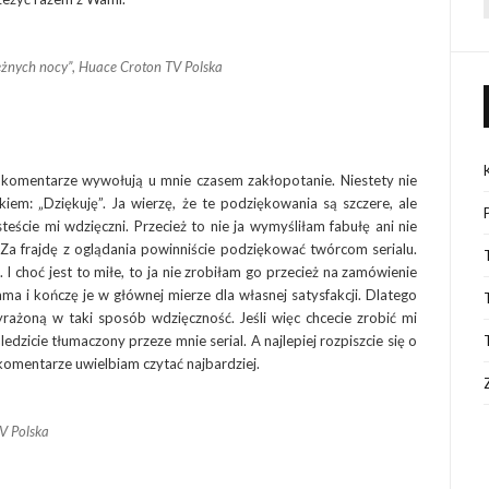
eżnych nocy”
,
Huace Croton TV Polska
komentarze wywołują u mnie czasem zakłopotanie. Niestety nie
m: „Dziękuję”. Ja wierzę, że te podziękowania są szczere, ale
eście mi wdzięczni. Przecież to nie ja wymyśliłam fabułę ani nie
Za frajdę z oglądania powinniście podziękować twórcom serialu.
 choć jest to miłe, to ja nie zrobiłam go przecież na zamówienie
a i kończę je w głównej mierze dla własnej satysfakcji. Dlatego
ażoną w taki sposób wdzięczność. Jeśli więc chcecie zrobić mi
edzicie tłumaczony przeze mnie serial. A najlepiej rozpiszcie się o
e komentarze uwielbiam czytać najbardziej.
TV Polska