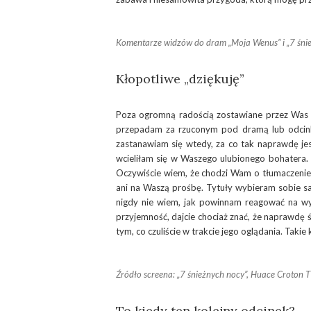
Komentarze widzów do dram „Moja Wenus” i „7 śni
Kłopotliwe „dziękuję”
Poza ogromną radością zostawiane przez Was 
przepadam za rzuconym pod dramą lub odcinkie
zastanawiam się wtedy, za co tak naprawdę jest
wcieliłam się w Waszego ulubionego bohatera. 
Oczywiście wiem, że chodzi Wam o tłumaczenie. I
ani na Waszą prośbę. Tytuły wybieram sobie sam
nigdy nie wiem, jak powinnam reagować na wyr
przyjemność, dajcie chociaż znać, że naprawdę śl
tym, co czuliście w trakcie jego oglądania. Taki
Źródło screena: „7 śnieżnych nocy”, Huace Croton 
To kiedy ten kolejny odcinek?