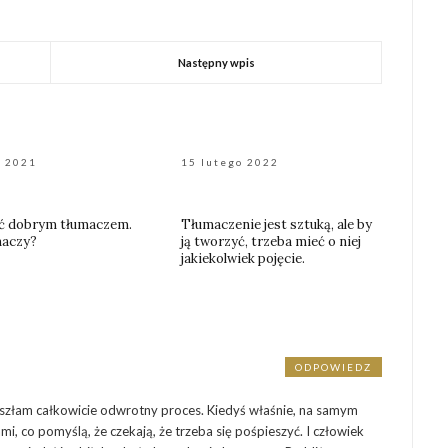
Następny wpis
a 2021
15 lutego 2022
ć dobrym tłumaczem.
Tłumaczenie jest sztuką, ale by
naczy?
ją tworzyć, trzeba mieć o niej
jakiekolwiek pojęcie.
ODPOWIEDZ
6
eszłam całkowicie odwrotny proces. Kiedyś właśnie, na samym
, co pomyślą, że czekają, że trzeba się pośpieszyć. I człowiek