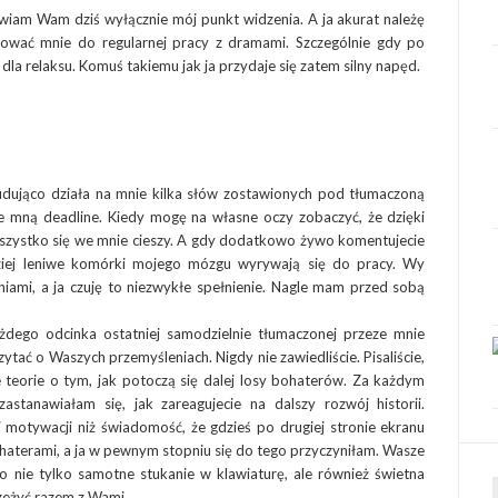
wiam Wam dziś wyłącznie mój punkt widzenia. A ja akurat należę
wować mnie do regularnej pracy z dramami. Szczególnie gdy po
dla relaksu. Komuś takiemu jak ja przydaje się zatem silny napęd.
budująco działa na mnie kilka słów zostawionych pod tłumaczoną
 mną deadline. Kiedy mogę na własne oczy zobaczyć, że dzięki
wszystko się we mnie cieszy. A gdy dodatkowo żywo komentujecie
ziej leniwe komórki mojego mózgu wyrywają się do pracy. Wy
eniami, a ja czuję to niezwykłe spełnienie. Nagle mam przed sobą
żdego odcinka ostatniej samodzielnie tłumaczonej przeze mnie
ać o Waszych przemyśleniach. Nigdy nie zawiedliście. Pisaliście,
e teorie o tym, jak potoczą się dalej losy bohaterów. Za każdym
stanawiałam się, jak zareagujecie na dalszy rozwój historii.
 motywacji niż świadomość, że gdzieś po drugiej stronie ekranu
ohaterami, a ja w pewnym stopniu się do tego przyczyniłam. Wasze
o nie tylko samotne stukanie w klawiaturę, ale również świetna
zeżyć razem z Wami.