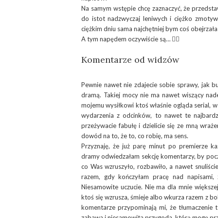
Na samym wstępie chcę zaznaczyć, że przedsta
do istot nadzwyczaj leniwych i ciężko zmoty
ciężkim dniu sama najchętniej bym coś obejrzała 
A tym napędem oczywiście są… 👇🏻
Komentarze od widzów
Pewnie nawet nie zdajecie sobie sprawy, jak 
dramą. Takiej mocy nie ma nawet wiszący nade
mojemu wysiłkowi ktoś właśnie ogląda serial, 
wydarzenia z odcinków, to nawet te najbard
przeżywacie fabułę i dzielicie się ze mną wraż
dowód na to, że to, co robię, ma sens.
Przyznaję, że już parę minut po premierze ka
dramy odwiedzałam sekcję komentarzy, by poczyt
co Was wzruszyło, rozbawiło, a nawet snuliści
razem, gdy kończyłam pracę nad napisami, za
Niesamowite uczucie. Nie ma dla mnie większej
ktoś się wzrusza, śmieje albo wkurza razem z b
komentarze przypominają mi, że tłumaczenie t
zabawa i niesamowita przygoda, którą mogę pr