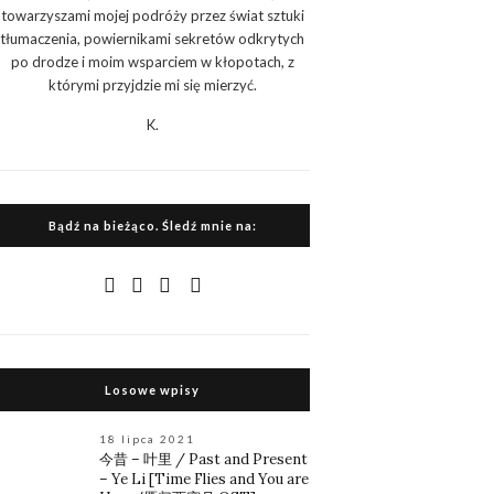
towarzyszami mojej podróży przez świat sztuki
tłumaczenia, powiernikami sekretów odkrytych
po drodze i moim wsparciem w kłopotach, z
którymi przyjdzie mi się mierzyć.
K.
Bądź na bieżąco. Śledź mnie na:
Losowe wpisy
18 lipca 2021
今昔 – 叶里 / Past and Present
– Ye Li [Time Flies and You are