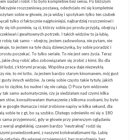
em siadał i robił. I to było kompletnie bez sensu. Po bliższym
efleksyjnie roszczeniową postawą, odechciało mi się kompletnie
ułożyłam sobie w głowie, że ja widzę i spotykam tylko ten czubek
ęcali tylko ci faktycznie najgłośniejsi, najbardziej roszczeniowi i
 się ich pominie, są ci, którzy sobie po prostu przyjdą, obejrzą i
 oczekiwań i gwałtownych potrzeb. I takich widzów to ja lubię,
z robię tak samo – obejrzę, jestem zadowolona, nie pytam, nie
rakuje, to jestem na tyle dużą dziewczynką, by sobie poradzić i
rostu poczekać. To tylko seriale. To nie jest sens życia. Teraz
i, jakie chcę robić albo zobowiązałam się zrobić z kimś. Bo dla
ół ludzi, z którymi pracuję. Wspólna praca daje niezwykłą
 czy nie, to mi lotto. Ja jestem bardzo starym kinomanem, mój gust
 gusty innych widzów. Ja cenię sobie często takie tytuły, jakich
bo to ciężkie, bo nudne i się nie całują 🙂 Poza tym widzowie
y tak samo automatycznie, czy ja siedziałam nad czymś kilka
łam słów, konsultowałam tłumaczenie z kilkoma osobami, by było
lik w google tłumacza i miał zrobione napisy w kilka sekund, dla
ą sobie te z gt, bo są szybko. Dlatego odmieniło mi się o 180
o to sama przyjemność, gdy w głowie przy pierwszym oglądaniu
z wersji angielskiej, czasem bardzo “neutralnej” rodzi się
aszymi powiedzonkami, z naszymi kolokwializmami itp. Lubię
ie oglądają dla własnej przyjemności, bez marudzenia, bez