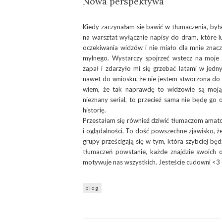
Nowa perspektywa
Kiedy zaczynałam się bawić w tłumaczenia, był
na warsztat wyłącznie napisy do dram, które 
oczekiwania widzów i nie miało dla mnie znacze
mylnego. Wystarczy spojrzeć wstecz na moje 
zapał i zdarzyło mi się grzebać latami w jed
nawet do wniosku, że nie jestem stworzona do b
wiem, że tak naprawdę to widzowie są moją 
nieznany serial, to przecież sama nie będę go
historię.
Przestałam się również dziwić tłumaczom amator
i oglądalności. To dość powszechne zjawisko, ż
grupy prześcigają się w tym, która szybciej będ
tłumaczeń powstanie, każde znajdzie swoich
motywuje nas wszystkich. Jesteście cudowni <3
blog