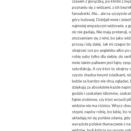
czasem z gorączką, po kłótni z męż
poznaniu się z widzami, z ich bezr
fansuberki. Ale… ale na szczęście 
góry lodowej. Dobijali mnie i zniech
najmniej empatyczni widzowie, a gdy
nic nie gadają. Nie mają pretensji,
utożsamiam się z nimi, bo jako wid
proszę i idę dalej. Jak mi czegoś b
obejrzeć coś po angielsku albo po p
robię suby tylko dla siebie, do seri
mnie takim paliwem jest fajny zesp
satysfakcję. A czy ktoś to obejrzy
często chadza innymi ścieżkami, niż
ludzie za bardzo nie chcą oglądać, 
dziękują za absolutnie każde napis
godzin i szukałam idiomów, szuka
fajnie zrobione, czy ktoś wrzucił p
widzów nie ma różnicy. Wręcz chwal
stopni, napisy robię, bo lubię, b
układają mi się polskie zdania, gdy 
wyraziste polskie tłumaczenie z n
widzów, tych którzy po prostu sob