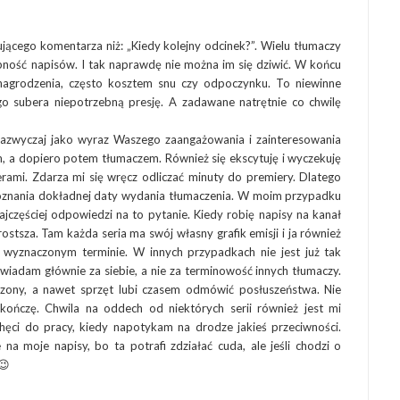
jącego komentarza niż: „Kiedy kolejny odcinek?”. Wielu tłumaczy
pność napisów. I tak naprawdę nie można im się dziwić. W końcu
agrodzenia, często kosztem snu czy odpoczynku. To niewinne
o subera niepotrzebną presję. A zadawane natrętnie co chwilę
zazwyczaj jako wyraz Waszego zaangażowania i zainteresowania
, a dopiero potem tłumaczem. Również się ekscytuję i wyczekuję
rami. Zdarza mi się wręcz odliczać minuty do premiery. Dlatego
poznania dokładnej daty wydania tłumaczenia. W moim przypadku
jczęściej odpowiedzi na to pytanie. Kiedy robię napisy na kanał
stsza. Tam każda seria ma swój własny grafik emisji i ja również
wyznaczonym terminie. W innych przypadkach nie jest już tak
iadam głównie za siebie, a nie za terminowość innych tłumaczy.
zony, a nawet sprzęt lubi czasem odmówić posłuszeństwa. Nie
skończę. Chwila na oddech od niektórych serii również jest mi
chęci do pracy, kiedy napotykam na drodze jakieś przeciwności.
a moje napisy, bo ta potrafi zdziałać cuda, ale jeśli chodzi o
 😉