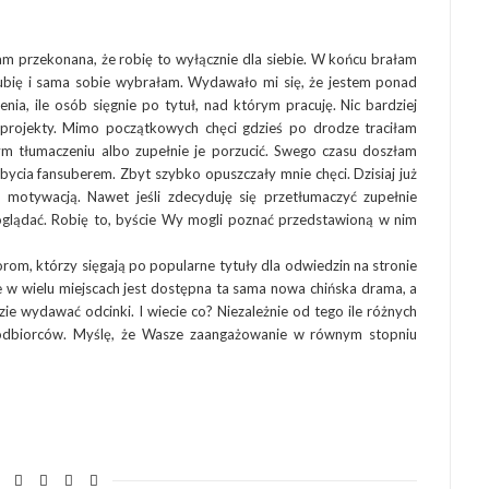
am przekonana, że robię to wyłącznie dla siebie. W końcu brałam
lubię i sama sobie wybrałam. Wydawało mi się, że jestem ponad
nia, ile osób sięgnie po tytuł, nad którym pracuję. Nic bardziej
projekty. Mimo początkowych chęci gdzieś po drodze traciłam
nym tłumaczeniu albo zupełnie je porzucić. Swego czasu doszłam
ycia fansuberem. Zbyt szybko opuszczały mnie chęci. Dzisiaj już
motywacją. Nawet jeśli zdecyduję się przetłumaczyć zupełnie
 oglądać. Robię to, byście Wy mogli poznać przedstawioną w nim
om, którzy sięgają po popularne tytuły dla odwiedzin na stronie
e w wielu miejscach jest dostępna ta sama nowa chińska drama, a
zie wydawać odcinki. I wiecie co? Niezależnie od tego ile różnych
 odbiorców. Myślę, że Wasze zaangażowanie w równym stopniu