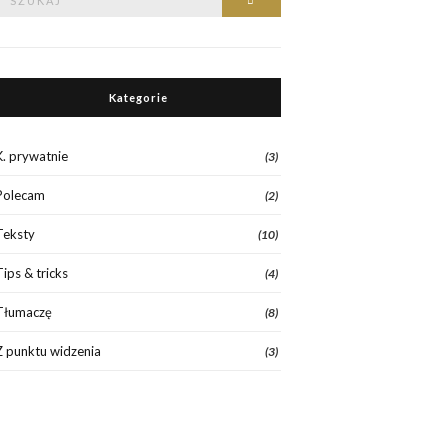
Kategorie
K. prywatnie
(3)
Polecam
(2)
Teksty
(10)
Tips & tricks
(4)
Tłumaczę
(8)
Z punktu widzenia
(3)