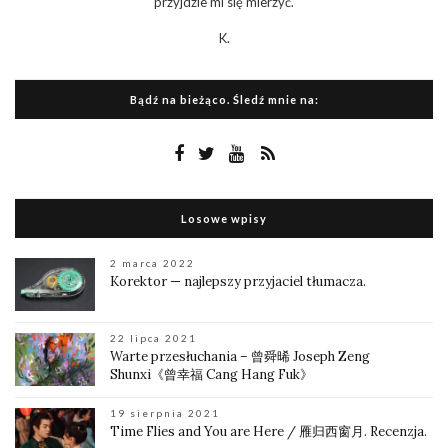
przyjdzie mi się mierzyć.
K.
Bądź na bieżąco. Śledź mnie na:
Losowe wpisy
2 marca 2022
Korektor — najlepszy przyjaciel tłumacza.
22 lipca 2021
Warte przesłuchania – 曾舜晞 Joseph Zeng
Shunxi《曾幸福 Cang Hang Fuk》
19 sierpnia 2021
Time Flies and You are Here / 雁归西窗月. Recenzja.