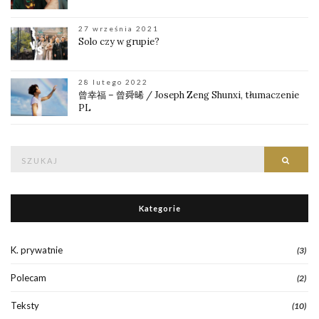
27 września 2021
Solo czy w grupie?
28 lutego 2022
曾幸福 – 曾舜晞 / Joseph Zeng Shunxi, tłumaczenie
PL
Znajdź:
Znajd
Kategorie
K. prywatnie
(3)
Polecam
(2)
Teksty
(10)