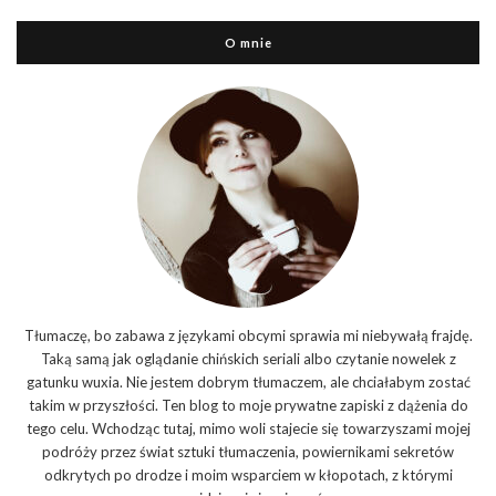
O mnie
Tłumaczę, bo zabawa z językami obcymi sprawia mi niebywałą frajdę.
Taką samą jak oglądanie chińskich seriali albo czytanie nowelek z
gatunku wuxia. Nie jestem dobrym tłumaczem, ale chciałabym zostać
takim w przyszłości. Ten blog to moje prywatne zapiski z dążenia do
tego celu. Wchodząc tutaj, mimo woli stajecie się towarzyszami mojej
podróży przez świat sztuki tłumaczenia, powiernikami sekretów
odkrytych po drodze i moim wsparciem w kłopotach, z którymi