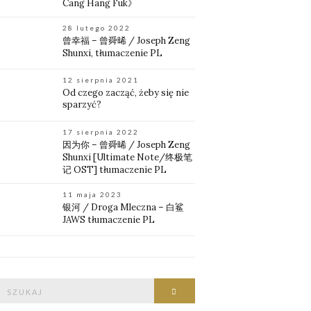
Cang Hang Fuk》
28 lutego 2022
曾幸福 – 曾舜晞 / Joseph Zeng
Shunxi, tłumaczenie PL
12 sierpnia 2021
Od czego zacząć, żeby się nie
sparzyć?
17 sierpnia 2022
因为你 – 曾舜晞 / Joseph Zeng
Shunxi [Ultimate Note/终极笔
记 OST] tłumaczenie PL
11 maja 2023
银河 / Droga Mleczna – 白鲨
JAWS tłumaczenie PL
Znajdź:
Znajdź