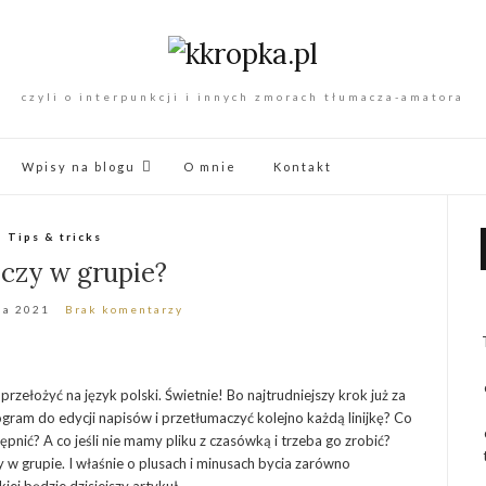
czyli o interpunkcji i innych zmorach tłumacza-amatora
Wpisy na blogu
O mnie
Kontakt
Tips & tricks
 czy w grupie?
ia 2021
Brak komentarzy
e przełożyć na język polski. Świetnie! Bo najtrudniejszy krok już za
gram do edycji napisów i przetłumaczyć kolejno każdą linijkę? Co
nić? A co jeśli nie mamy pliku z czasówką i trzeba go zrobić?
 w grupie. I właśnie o plusach i minusach bycia zarówno