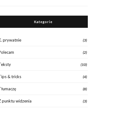
Kategorie
K. prywatnie
(3)
Polecam
(2)
Teksty
(10)
Tips & tricks
(4)
Tłumaczę
(8)
Z punktu widzenia
(3)