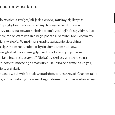
h osobowościach.
czynienia z więcej niż jedną osobą, musimy się liczyć z
ań i poglądów. Tyle samo różnych i często bardzo silnych
zy pracy na pewno niejednokrotnie zetknęliście się z kimś, kto
 się może Wam właśnie w grupie fansuberskiej. Nie ukrywajmy,
iary w siebie. W moim przypadku związanie się z ekipą
 się z moim marzeniem o byciu tłumaczem napisów.
as głaskał po głowie, gdy narobicie kalki czy będziecie
e taka jego rola, prawda? Nie każdy szef przymruży oko na
oledzy tłumacze będą Was lubić. Ba! Możecie trafić na kogoś,
 satysfakcji.
 zasady, których jednak wypadałoby przestrzegać. Czasem takie
pa, która miała być naszym drugim domem, zacznie wydawać się