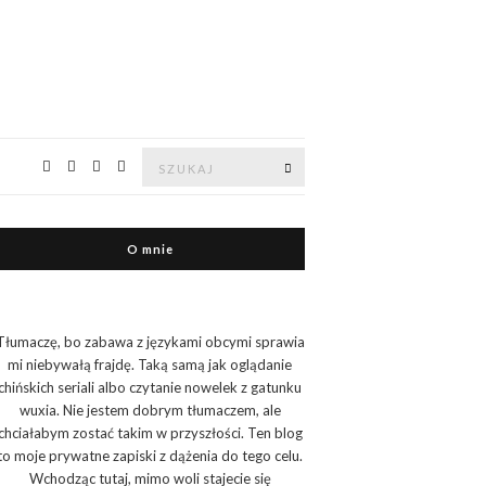
Znajdź:
Znajdź
O mnie
Tłumaczę, bo zabawa z językami obcymi sprawia
mi niebywałą frajdę. Taką samą jak oglądanie
chińskich seriali albo czytanie nowelek z gatunku
wuxia. Nie jestem dobrym tłumaczem, ale
chciałabym zostać takim w przyszłości. Ten blog
to moje prywatne zapiski z dążenia do tego celu.
Wchodząc tutaj, mimo woli stajecie się