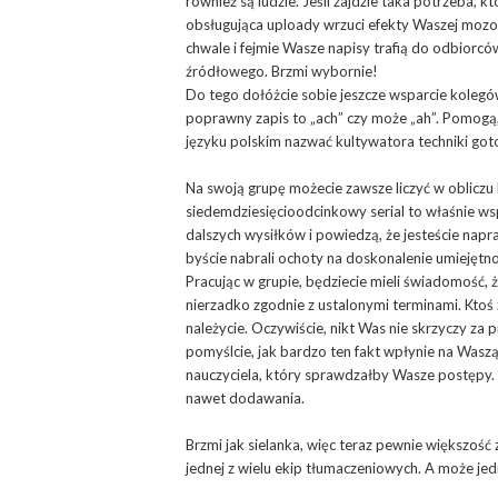
również są ludzie. Jeśli zajdzie taka potrzeba, k
obsługująca uploady wrzuci efekty Waszej mozoln
chwale i fejmie Wasze napisy trafią do odbior
źródłowego. Brzmi wybornie!
Do tego dołóżcie sobie jeszcze wsparcie kolegów
poprawny zapis to „ach” czy może „ah”. Pomogą,
języku polskim nazwać kultywatora techniki got
Na swoją grupę możecie zawsze liczyć w obliczu 
siedemdziesięcioodcinkowy serial to właśnie 
dalszych wysiłków i powiedzą, że jesteście nap
byście nabrali ochoty na doskonalenie umiejętno
Pracując w grupie, będziecie mieli świadomość, 
nierzadko zgodnie z ustalonymi terminami. Ktoś 
należycie. Oczywiście, nikt Was nie skrzyczy za p
pomyślcie, jak bardzo ten fakt wpłynie na Wasz
nauczyciela, który sprawdzałby Wasze postępy. 
nawet dodawania.
Brzmi jak sielanka, więc teraz pewnie większość
jednej z wielu ekip tłumaczeniowych. A może jedn