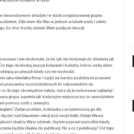
iej będzie dzisiejszy artykuł.
w dwuosobowym składzie i w dużej zorganizowanej grupie.
amodzielnie. Zebrałam dla Was w jednym artykule wady i zalety
o, by choć trochę ułatwić Wam podjęcie decyzji.
acować i wie doskonale, że nic tak nie motywuje do działania jak
 Do tego dochodzą jeszcze koleżanki i koledzy, którzy umilą dzień
klepią po plecach kiedy coś nie wychodzi.
nie taka niewielka firma i rządzi się bardzo podobnymi prawami.
 inni pracownicy na przydzielonych im odpowiednich do
co do jego obowiązków należy, stara się je wykonywać najlepiej i
ana grupa, zupełnie jak tradycyjne miejsce pracy to samodzielnie
 ani pomocy osób z zewnątrz.
imingiem? Żaden problem, koleżanka z przyjemnością go dla
 ślęczeć nad klepaniem sekcji pod swoje linijki. Kuleje Wasza
 jakości obejrzy Wasz odcinek, chętnie poprawi wszystkie błędy,
czenie będzie idealne do publikacji. No a co z publikacją? Od tego