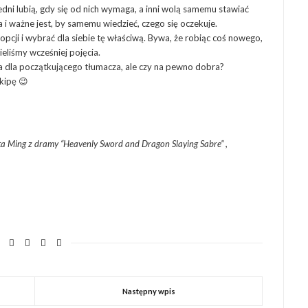
dni lubią, gdy się od nich wymaga, a inni wolą samemu stawiać
i ważne jest, by samemu wiedzieć, czego się oczekuje.
cji i wybrać dla siebie tę właściwą. Bywa, że robiąc coś nowego,
eliśmy wcześniej pojęcia.
a dla początkującego tłumacza, ale czy na pewno dobra?
kipę 😉
ta Ming z dramy “Heavenly Sword and Dragon Slaying Sabre” ,
Następny wpis