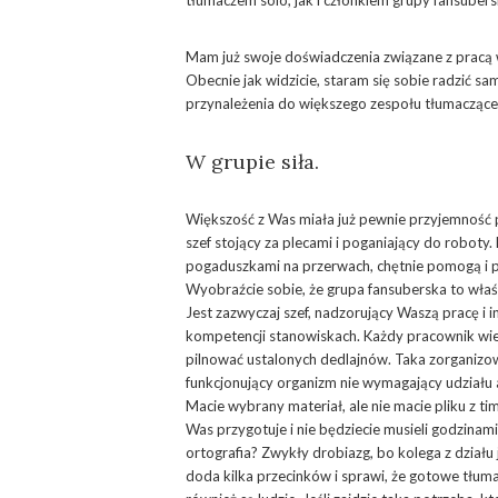
tłumaczem solo, jak i członkiem grupy fansubersk
Mam już swoje doświadczenia związane z pracą 
Obecnie jak widzicie, staram się sobie radzić s
przynależenia do większego zespołu tłumacząceg
W grupie siła.
Większość z Was miała już pewnie przyjemność pr
szef stojący za plecami i poganiający do roboty.
pogaduszkami na przerwach, chętnie pomogą i po
Wyobraźcie sobie, że grupa fansuberska to właś
Jest zazwyczaj szef, nadzorujący Waszą pracę i
kompetencji stanowiskach. Każdy pracownik wie 
pilnować ustalonych dedlajnów. Taka zorganizow
funkcjonujący organizm nie wymagający udziału
Macie wybrany materiał, ale nie macie pliku z t
Was przygotuje i nie będziecie musieli godzinami
ortografia? Zwykły drobiazg, bo kolega z działu
doda kilka przecinków i sprawi, że gotowe tłuma