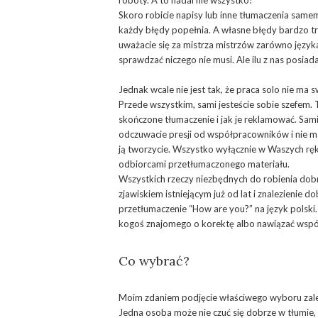
roboty. A to nadal nie wszystko!
Skoro robicie napisy lub inne tłumaczenia same
każdy błędy popełnia. A własne błędy bardzo t
uważacie się za mistrza mistrzów zarówno język
sprawdzać niczego nie musi. Ale ilu z nas posia
Jednak wcale nie jest tak, że praca solo nie ma 
Przede wszystkim, sami jesteście sobie szefem. T
skończone tłumaczenie i jak je reklamować. Sami 
odczuwacie presji od współpracowników i nie ma
ją tworzycie. Wszystko wyłącznie w Waszych ręk
odbiorcami przetłumaczonego materiału.
Wszystkich rzeczy niezbędnych do robienia dobre
zjawiskiem istniejącym już od lat i znalezienie 
przetłumaczenie “How are you?” na język polski
kogoś znajomego o korektę albo nawiązać współ
Co wybrać?
Moim zdaniem podjęcie właściwego wyboru zale
Jedna osoba może nie czuć się dobrze w tłumie