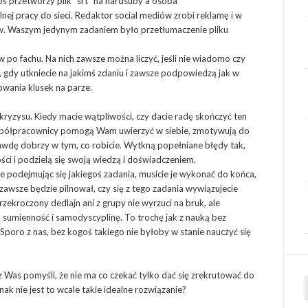
toś przetworzy plik “srt” na hardsuby a osoba
ej pracy do sieci. Redaktor social mediów zrobi reklamę i w
ców. Waszym jedynym zadaniem było przetłumaczenie pliku
 po fachu. Na nich zawsze można liczyć, jeśli nie wiadomo czy
 gdy utkniecie na jakimś zdaniu i zawsze podpowiedzą jak w
owania klusek na parze.
kryzysu. Kiedy macie wątpliwości, czy dacie radę skończyć ten
współpracownicy pomogą Wam uwierzyć w siebie, zmotywują do
rawdę dobrzy w tym, co robicie. Wytkną popełniane błędy tak,
ści i podzielą się swoją wiedzą i doświadczeniem.
że podejmując się jakiegoś zadania, musicie je wykonać do końca,
zawsze będzie pilnował, czy się z tego zadania wywiązujecie
rzekroczony dedlajn ani z grupy nie wyrzuci na bruk, ale
ą sumienność i samodyscyplinę. To trochę jak z nauką bez
Sporo z nas, bez kogoś takiego nie byłoby w stanie nauczyć się
 z Was pomyśli, że nie ma co czekać tylko dać się zrekrutować do
ak nie jest to wcale takie idealne rozwiązanie?