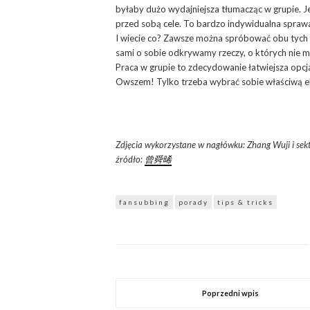
byłaby dużo wydajniejsza tłumacząc w grupie. Je
przed sobą cele. To bardzo indywidualna sprawa 
I wiecie co? Zawsze można spróbować obu tych op
sami o sobie odkrywamy rzeczy, o których nie mi
Praca w grupie to zdecydowanie łatwiejsza opcj
Owszem! Tylko trzeba wybrać sobie właściwą e
Zdjęcia wykorzystane w nagłówku: Zhang Wuji i sek
źródło:
曾舜晞
fansubbing
porady
tips & tricks
Poprzedni wpis