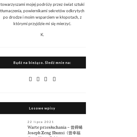
towarzyszami mojej podróży przez świat sztuki
tłumaczenia, powiernikami sekretów odkrytych
po drodze i moim wsparciem w kłopotach, z
którymi przyjdzie mi się mierzyć.
K.
Bądź na bieżąco. Śledź mnie na:
Losowe wpisy
22 lipca 2021
Warte przesłuchania – 曾舜晞
Joseph Zeng Shunxi《曾幸福