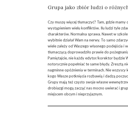
Grupa jako zbiór ludzi o różnyc
Czy muszę więcej tłumaczyć? Tam, gdzie mamy do 
wystąpieniem wielu konfliktów. Ilu ludzi tyle zd
charakterów. Normalna sprawa. Nawet w szkole c
wybitnie działał Wam na nerwy. To samo zdarzyć
wiele zależy od Waszego własnego podejścia i w
tłumaczącą doprowadziło prawie do pożegnania
Pamiętajcie, nie każdy edytor/korektor będzie W
notorycznie popełniać te same błędy. Zresztą ni
nagminne opóźnienia w terminach. Nie wszyscy k
kogo Wasze potknięcia rozbawią i dadzą poczucie
Grupy mają też często swoje własne wewnętrzne
drobiazgi mogą zacząć nas mocno uwierać i gru
miejscem obcym i nieprzyjaznym.