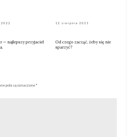
 2022
12 sierpnia 2021
 — najlepszy przyjaciel
Od czego zacząć, żeby się nie
a.
sparzyć?
e pola są oznaczone
*