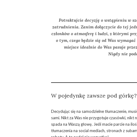
Potraktujcie decyzję o wstąpieniu w s
zatrudnienia. Zanim dołączycie do tej jed
członków o atmosferę i ludzi, z którymi p
o tym, czego będzie się od Was wymagać i
miejsce idealnie do Was pasuje przez
Nigdy nie pod
W pojedynkę zawsze pod górkę?
Decydując się na samodzielne tłumaczenie, musici
sami. Nikt za Was nie przygotuje czasówki, nikt n
spada na Waszą głowę. Jeśli macie parcie na i
tłumaczenia na social mediach, stronach z suba