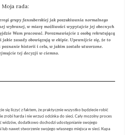
Moja rada:
zeregi grupy fansuberskiej jak poszukiwania normalnego
nej wybranej, w miarę możliwości wypytajcie jej obecnych
rzyjdzie Wam pracować. Porozmawiajcie z osobą rekrutującą
 jakie zasady obowiązują w ekipie. Upewnijcie się, że to
 poznanie historii i celu, w jakim zostało utworzone.
ejmujcie tej decyzji w ciemno.
e się liczyć z faktem, że praktycznie wszystko będziecie robić
ie zrobi harda i nie wrzuci odcinka do sieci. Cały mozolny proces
lość widzów, dodatkowo dochodzi udostępnianie swojego
mi lub nawet stworzenie swojego własnego miejsca w sieci. Kupa