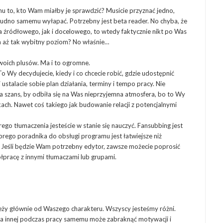
mu to, kto Wam miałby je sprawdzić? Musicie przyznać jedno,
rudno samemu wyłapać. Potrzebny jest beta reader. No chyba, że
a źródłowego, jak i docelowego, to wtedy faktycznie nikt po Was
da aż tak wybitny poziom? No właśnie…
swoich plusów. Ma i to ogromne.
o Wy decydujecie, kiedy i co chcecie robić, gdzie udostępnić
ustalacie sobie plan działania, terminy i tempo pracy. Nie
 szans, by odbiła się na Was nieprzyjemna atmosfera, bo to Wy
ach. Nawet coś takiego jak budowanie relacji z potencjalnymi
go tłumaczenia jesteście w stanie się nauczyć. Fansubbing jest
dobrego poradnika do obsługi programu jest łatwiejsze niż
. Jeśli będzie Wam potrzebny edytor, zawsze możecie poprosić
pracę z innymi tłumaczami lub grupami.
ży głównie od Waszego charakteru. Wszyscy jesteśmy różni.
, a innej podczas pracy samemu może zabraknąć motywacji i